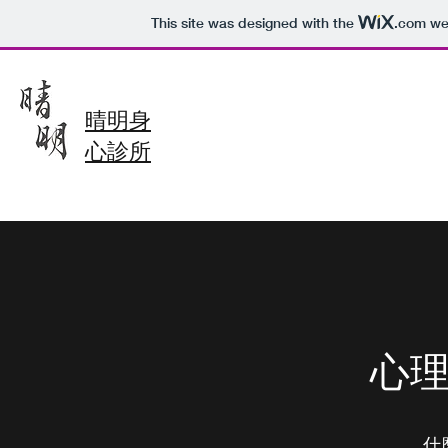
This site was designed with the
.com
web
晴明身
心診所
​​
​